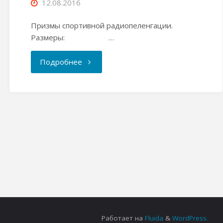
12.08.2016
Призмы спортивной радиопеленгации.
Размеры: …
"Призмы
Подробнее
спортивной
радиопеленгации"
Работает на
Fluida
&
WordPress.