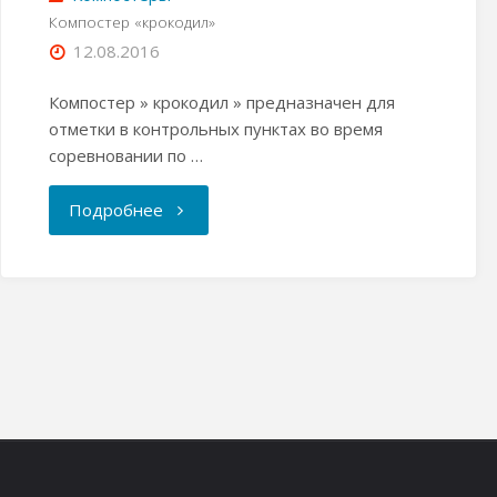
Компостер «крокодил»
12.08.2016
Компостер » крокодил » предназначен для
отметки в контрольных пунктах во время
соревновании по …
"Компостер
Подробнее
«крокодил»"