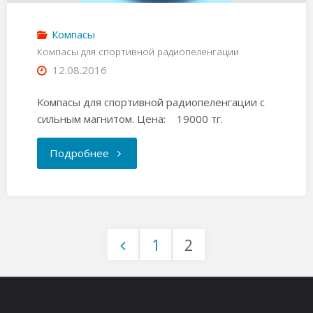
Компасы
Компасы для спортивной радиопеленгации
12.08.2016
Компасы для спортивной радиопеленгации с
сильным магнитом. Цена: 19000 тг.
"Компасы
Подробнее
для
спортивной
1
2
радиопеленгации"
Пагинация
записей